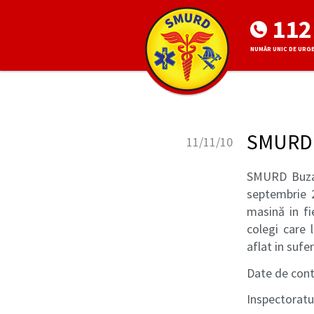
112
NUMĂR UNIC DE URG
SMURD
11/11/10
SMURD Buzau 
septembrie 2
masină in fi
colegi care 
aflat in sufer
Date de cont
Inspectoratu