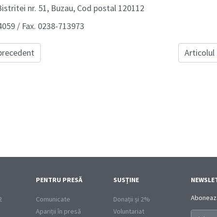
Bistritei nr. 51, Buzau, Cod postal 120112
4059 / Fax. 0238-713973
 precedent
Articolul
PENTRU PRESĂ
SUSȚINE
NEWSLE
Abonează-
2
Comunicate
Donații și 2%
Apariții în presă
Voluntariat