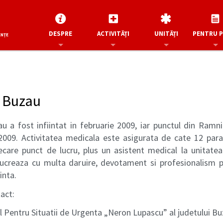
DESPRE
ACTIVITĂȚI
UNITĂȚI
PENTRU 
ENȚE
 Buzau
a fost infiintat in februarie 2009, iar punctul din Ramni
009. Activitatea medicala este asigurata de cate 12 para
ecare punct de lucru, plus un asistent medical la unitate
lucreaza cu multa daruire, devotament si profesionalism 
inta.
act:
l Pentru Situatii de Urgenta „Neron Lupascu” al judetului B