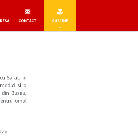
PRESĂ
CONTACT
SUSȚINE
cu Sarat, in
medici si o
a din Buzau,
pentru omul
uzau