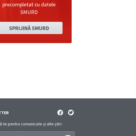
precompletat cu datele
SMURD
SPRIJINĂ SMURD
TTER
te pentru comunicate și alte știri: