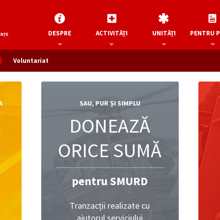
DESPRE
ACTIVITĂȚI
UNITĂȚI
PENTRU 
ENȚE
Voluntariat
A
SAU, PUR ȘI SIMPLU
DONEAZĂ
ORICE SUMĂ
pentru SMURD
Tranzacții realizate cu
ajutorul serviciului