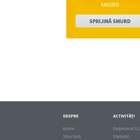
SMURD
SPRIJINĂ SMURD
DESPRE
ACTIVITĂȚI
Istoric
Dispecerat 11
Structură
Statistici