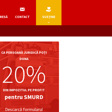
PRESĂ
CONTACT
SUSȚINE
CA PERSOANĂ JURIDICĂ POȚI
DONA
20%
DIN IMPOZITUL PE PROFIT
pentru SMURD
Descarcă formularul