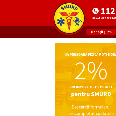
112
NUMĂR UNIC DE URG
Donații și 2%
CA PERSOANĂ FIZICĂ POȚI DON
2%
DIN IMPOZITUL PE PROFIT
pentru SMURD
Descarcă formularul
precompletat cu datele