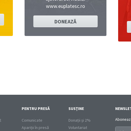
www.euplatesc.ro
DONEAZĂ
PENTRU PRESĂ
SUSȚINE
NEWSLE
Abonează-
2
Comunicate
Donații și 2%
Apariții în presă
Voluntariat