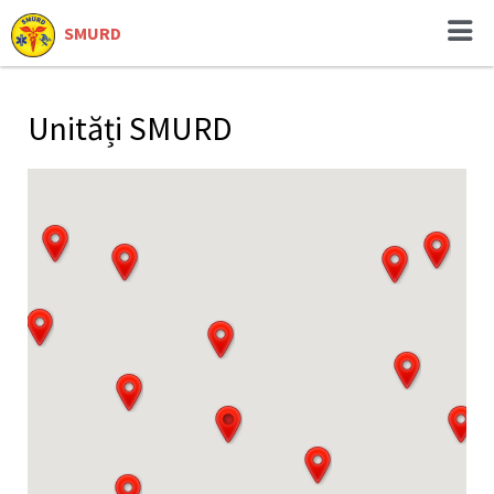
SMURD
Unități SMURD