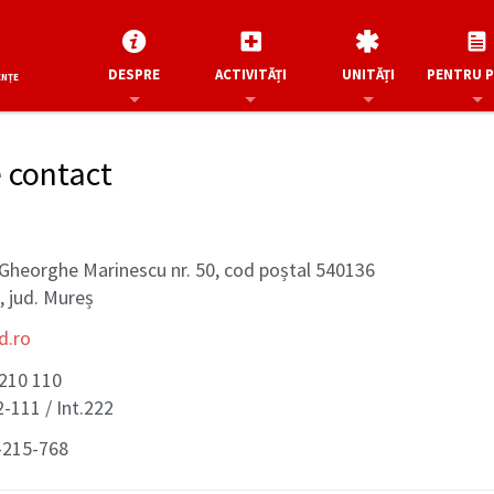
DESPRE
ACTIVITĂȚI
UNITĂȚI
PENTRU 
ENȚE
 contact
D
r. Gheorghe Marinescu nr. 50, cod poștal 540136
 jud. Mureș
d.ro
 210 110
-111 / Int.222
-215-768