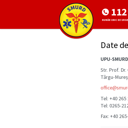
112
NUMĂR UNIC DE URG
Date de
UPU-SMUR
Str. Prof. D
Târgu-Mureș,
office@smur
Tel: +40 265
Tel: 0265-212
Fax: +40 265