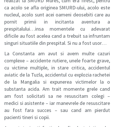
realizat la SMURD Mures, cum era firesc, pentru
ca acolo se afla originea SMURD-ului, acolo este
nucleul, acolo sunt acei oameni deosebiti care au
pornit primii in incitanta aventura a
prespitalului…insa momentele cu adevarat
dificile au fost acelea cand a trebuit sa infruntam
singuri situatiile din prespital. Si nu a fost usor…
La Constanta am avut si avem multe cazuri
complexe – accidente rutiere, unele foarte grave,
cu victime multiple, in stare critica, accidentul
aviatic de la Tuzla, accidentul cu explozia rachetei
de la Mangalia si expunerea victimelor la o
substanta acida. Am trait momente grele cand
am fost solicitati sa ne resuscitam colegi –
medici si asistente – iar manevrele de resuscitare
au fost fara succes – sau cand am pierdut
pacienti tineri si copii.