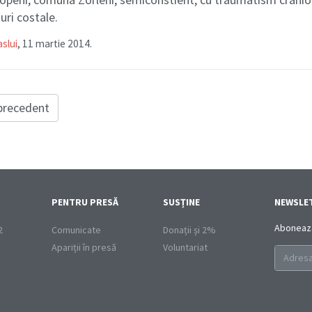
turi costale.
slui
, 11 martie 2014.
 precedent
PENTRU PRESĂ
SUSȚINE
NEWSLE
Abonează-
2
Comunicate
Donații și 2%
Apariții în presă
Voluntariat