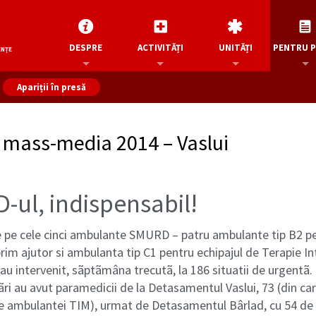
DESPRE
ACTIVITĂȚI
UNITĂȚI
PENTRU 
ENȚE
Apariții în presă
e mass-media 2014 – Vaslui
ul, indispensabil!
e pe cele cinci ambulante SMURD – patru ambulante tip B2 p
rim ajutor si ambulanta tip C1 pentru echipajul de Terapie In
au intervenit, sãptãmâna trecutã, la 186 situatii de urgentã.
ãri au avut paramedicii de la Detasamentul Vaslui, 73 (din ca
ale ambulantei TIM), urmat de Detasamentul Bârlad, cu 54 de i