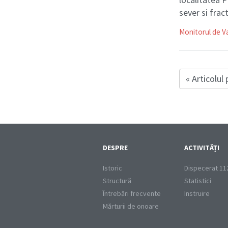
sever si frac
Monitorul de Va
« Articolul
DESPRE
ACTIVITĂȚI
Istoric
Dispecerat 11
Structură
Statistici
Întrebări frecvente
Instruire
Mărturii de onoare