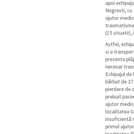
apoi echipajul
Negresti, cu 
ajutor medica
traumatisme (
(15 situatii), 
Astfel, echip
si a transpo
prezenta plãg
necesar tran
Echipajul de
bãrbat de 27 
pierdere de c
preluat pacie
ajutor medica
localitatea 
insuficientã
primul ajutor
localitatea 