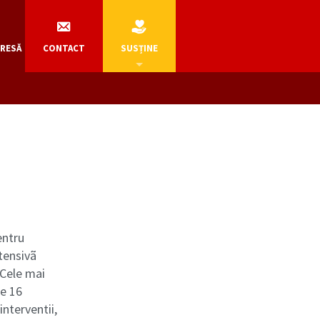
PRESĂ
CONTACT
SUSȚINE
entru
tensivã
 Cele mai
re 16
nterventii,