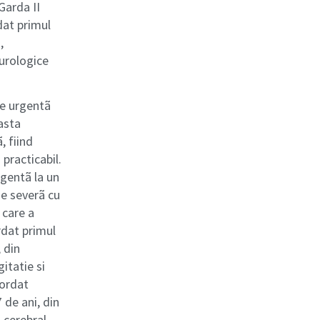
 Garda II
dat primul
,
eurologice
de urgentã
asta
, fiind
practicabil.
rgentã la un
ie severã cu
 care a
rdat primul
 din
itatie si
cordat
 de ani, din
-cerebral