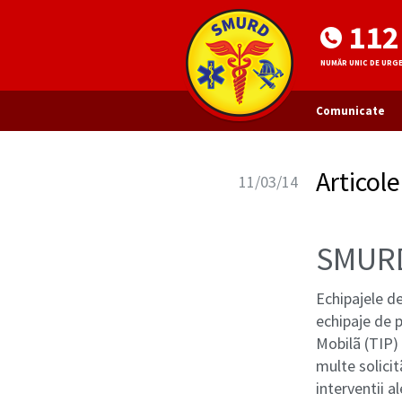
112
NUMĂR UNIC DE URG
Comunicate
Articol
11/03/14
SMURD-
Echipajele d
echipaje de p
Mobilã (TIP) 
multe solicit
interventii 