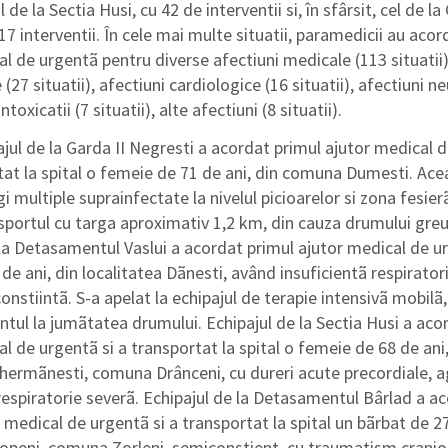
 de la Sectia Husi, cu 42 de interventii si, în sfârsit, cel de la
17 interventii. În cele mai multe situatii, paramedicii au acor
l de urgentã pentru diverse afectiuni medicale (113 situatii)
27 situatii), afectiuni cardiologice (16 situatii), afectiuni n
intoxicatii (7 situatii), alte afectiuni (8 situatii).
ajul de la Garda II Negresti a acordat primul ajutor medical 
rtat la spital o femeie de 71 de ani, din comuna Dumesti. Ace
i multiple suprainfectate la nivelul picioarelor si zona fesierã
sportul cu targa aproximativ 1,2 km, din cauza drumului greu 
 la Detasamentul Vaslui a acordat primul ajutor medical de u
de ani, din localitatea Dãnesti, având insuficientã respirator
onstiintã. S-a apelat la echipajul de terapie intensivã mobilã,
ntul la jumãtatea drumului. Echipajul de la Sectia Husi a aco
l de urgentã si a transportat la spital o femeie de 68 de ani,
Ghermãnesti, comuna Drânceni, cu dureri acute precordiale, ag
 respiratorie severã. Echipajul de la Detasamentul Bârlad a a
 medical de urgentã si a transportat la spital un bãrbat de 27
Popeni, comuna Zorleni, semiconstient, cu traumatism cranio