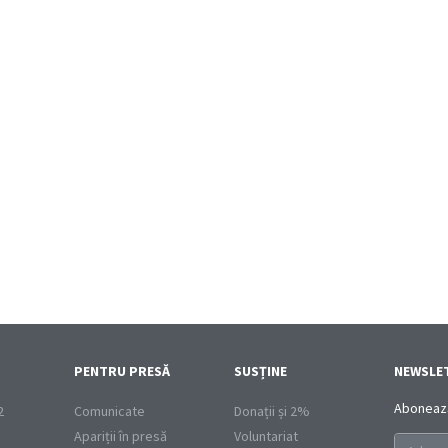
PENTRU PRESĂ
SUSȚINE
NEWSLE
Abonează-
2
Comunicate
Donații și 2%
Apariții în presă
Voluntariat