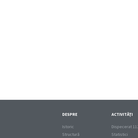
DESPRE
ACTIVITĂȚI
Istoric
Dispecerat 11
Structură
Statistici